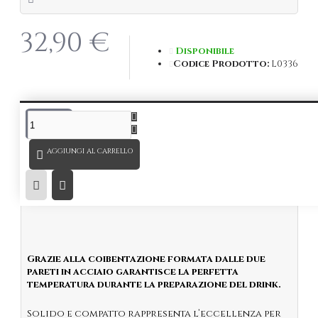
32,90 €
Disponibile
Codice Prodotto:
L0336
DESCRIZIONE
AGGIUNGI AL CARRELLO
Narita Mixing Glass Inox da 600 ml.
Raffinato Mixing Glass in acciaio inox, dal design
innovativo
!
Grazie alla coibentazione formata dalle due
pareti in acciaio garantisce la perfetta
temperatura durante la preparazione del drink.
Solido e compatto rappresenta l’eccellenza per