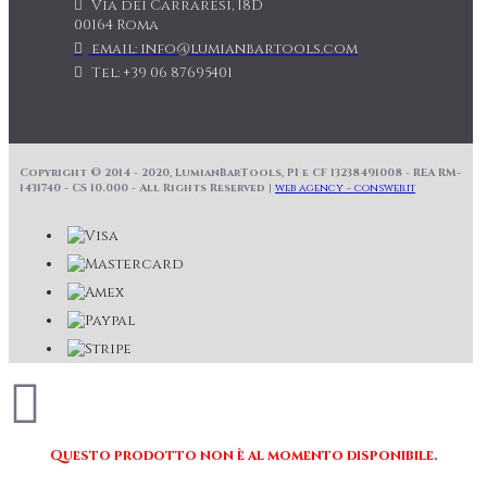
Via dei Carraresi, 18D
00164 Roma
email: info@lumianbartools.com
Tel: +39 06 87695401
Copyright © 2014 - 2020, LumianBarTools, PI e CF 13238491008 - REA RM-
1431740 - CS 10.000 - All Rights Reserved |
web agency - consweb.it
Questo prodotto non è al momento disponibile.