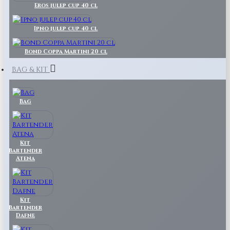
Eros julep cup 40 cl
Ipno julep cup 40 cl
Bond Coppa Martini 20 cl
BAG & KIT
Bag
Kit
Bartender
Atena
Kit
Bartender
Dafne