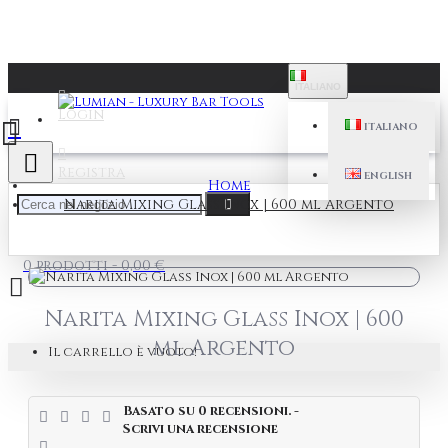
ITALIANO
Login
ITALIANO
Registra
ENGLISH
Home
Narita Mixing Glass Inox | 600 ml Argento
0 prodotti - 0,00 €
Narita Mixing Glass Inox | 600
ml Argento
Il carrello è vuoto!
Basato su 0 recensioni.
-
Scrivi una recensione