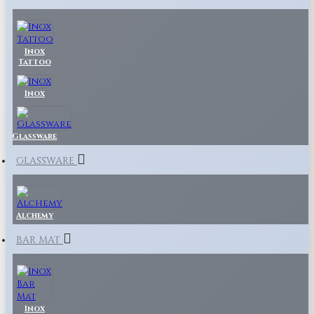
Inox
Tattoo
Inox
Glassware
GLASSWARE
Alchemy
BAR MAT
Inox