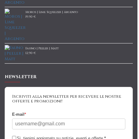
Moros | Lime Squeezer | Argento
19,90 €
Fauno | Peeler | Matt
12,90 €
NEWSLETTER
Iscriviti alla newsletter per ricevere le nostre
offerte e promozioni!
E-mail
*
Sì, tienimi aggiornato su notizie, eventi e offerte
*