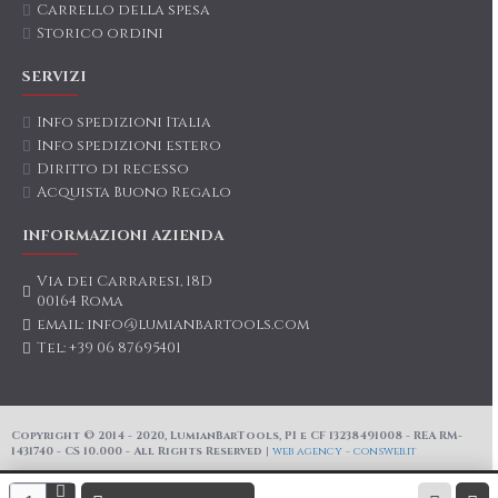
Carrello della spesa
Storico ordini
SERVIZI
Info spedizioni Italia
Info spedizioni estero
Diritto di recesso
Acquista Buono Regalo
INFORMAZIONI AZIENDA
Via dei Carraresi, 18D
00164 Roma
email: info@lumianbartools.com
Tel: +39 06 87695401
Copyright © 2014 - 2020, LumianBarTools, PI e CF 13238491008 - REA RM-
1431740 - CS 10.000 - All Rights Reserved |
web agency - consweb.it