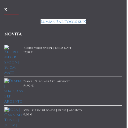
X
Lumian Bar Tools su X
NOVITÀ
Zefiro Mixer Spoon | 30 cm Matt
12,90 €
Diana | Suaglass 5 lt | Argento
54,90 €
Igea | Garnish Tongs | 30 cm | Argento
9,90 €