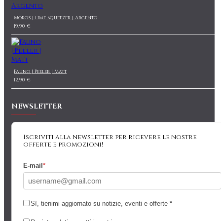
Moros | Lime Squeezer | Argento
19,90 €
Fauno | Peeler | Matt
12,90 €
NEWSLETTER
Iscriviti alla newsletter per ricevere le nostre
offerte e promozioni!
E-mail
*
Sì, tienimi aggiornato su notizie, eventi e offerte
*