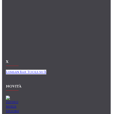
X
Lumian Bar Tools su X
NOVITÀ