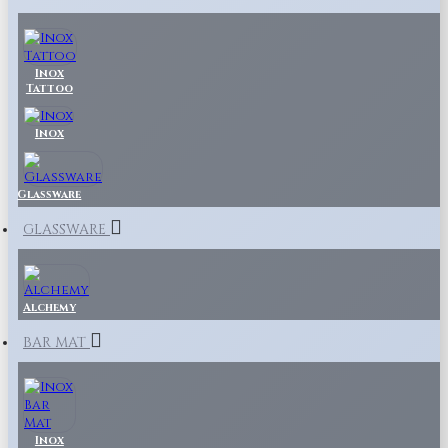
Inox
Tattoo
Inox
Glassware
GLASSWARE
Alchemy
BAR MAT
Inox