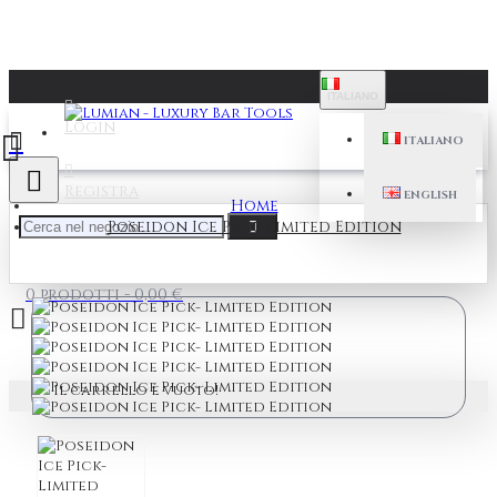
ITALIANO
Login
ITALIANO
Registra
ENGLISH
Home
Poseidon Ice Pick- Limited Edition
0 prodotti - 0,00 €
Il carrello è vuoto!