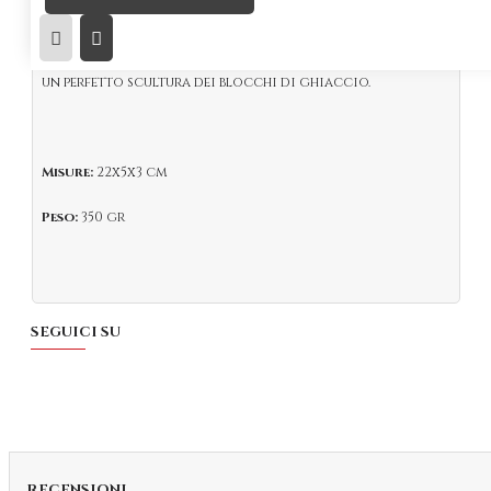
professionalein
acciaio Inox
.
Solido e ben calibrato, grazie alle tre punte garantisce
un perfetto scultura dei blocchi di ghiaccio.
Misure:
22x5x3 cm
Peso:
350 gr
SEGUICI SU
RECENSIONI