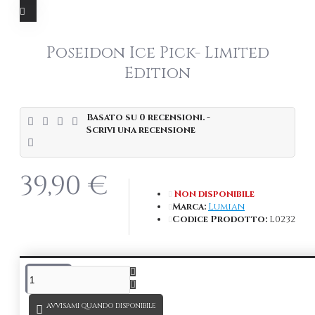
Poseidon Ice Pick- Limited
Edition
Basato su 0 recensioni.
-
Scrivi una recensione
39,90 €
Non disponibile
Marca:
Lumian
Codice Prodotto:
L0232
DESCRIZIONE
AVVISAMI QUANDO DISPONIBILE
Poseidon Ice Pick
, rompighiaccio