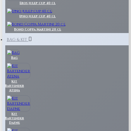
Eros julep cup 40 cl
Ipno julep cup 40 cl
Bond Coppa Martini 20 cl
BAG & KIT
Bag
Kit
Bartender
Atena
Kit
Bartender
Dafne