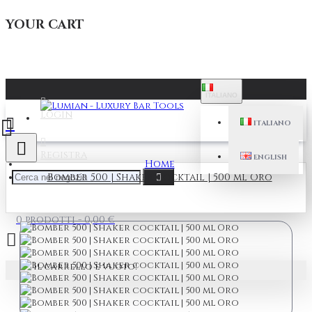
YOUR CART
ITALIANO
Login
ITALIANO
Registra
ENGLISH
Home
Bomber 500 | Shaker cocktail | 500 ml Oro
0 prodotti - 0,00 €
Il carrello è vuoto!