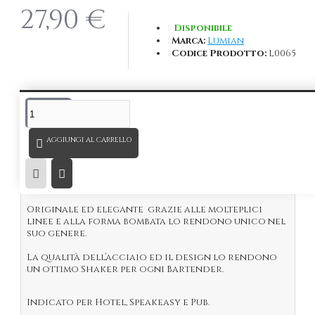
27,90 €
Disponibile
Marca:
Lumian
Codice Prodotto:
L0065
DESCRIZIONE
Shaker Cobbler Bomber
500 ml placcato
Oro
24 k.
AGGIUNGI AL CARRELLO
Shaker in acciaio inox 18/10 con spessore pari ad
08/10, rappresenta lo shaker di facile utilizzo per
tutti i bartender mixology.
Originale ed elegante
grazie alle molteplici
linee e alla forma bombata
lo rendono unico nel
suo genere.
La qualità dell’acciaio ed il design lo rendono
un ottimo Shaker per ogni Bartender.
Indicato per Hotel, Speakeasy e Pub.