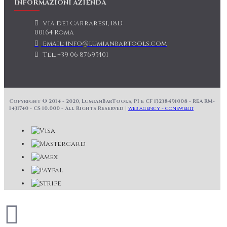
INFORMAZIONI AZIENDA
Via dei Carraresi, 18D
00164 Roma
email: info@lumianbartools.com
Tel: +39 06 87695401
Copyright © 2014 - 2020, LumianBarTools, PI e CF 13238491008 - REA RM-
1431740 - CS 10.000 - All Rights Reserved |
web agency - consweb.it