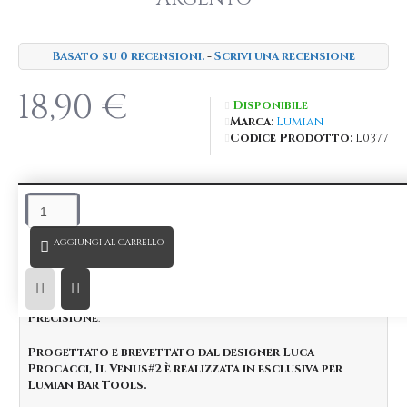
Basato su 0 recensioni.
-
Scrivi una recensione
18,90 €
Disponibile
Marca:
Lumian
Codice Prodotto:
L0377
DESCRIZIONE
AGGIUNGI AL CARRELLO
Disegno Registrato
il Nuovo
Hawthorne Strainer Venus #1
in acciaio
Inox è
il perfetto connubio tra Carattere e
Precisione
.
Progettato e brevettato dal designer Luca
Procacci, Il Venus#2 è realizzata in esclusiva per
Lumian Bar Tools.