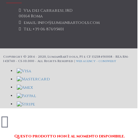
Via dei Carraresi, 18D
00164 Roma
email: info@lumianbartools.com
Tel: +39 06 87695401
Copyright © 2014 - 2020, LumianBarTools, PI e CF 13238491008 - REA RM-
1431740 - CS 10.000 - All Rights Reserved |
web agency - consweb.it
Questo prodotto non è al momento disponibile.