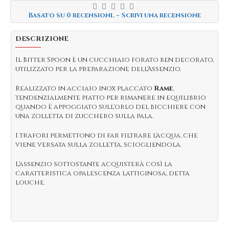
Basato su 0 recensioni.
-
Scrivi una recensione
DESCRIZIONE
Il Bitter Spoon è un cucchiaio forato ben decorato,
utilizzato per la preparazione dell'Assenzio.
Realizzato in acciaio inox placcato
Rame
,
tendenzialmente piatto per rimanere in equilibrio
quando è appoggiato sull'orlo del bicchiere con
una zolletta di zucchero sulla pala.
I trafori permettono di far filtrare l'acqua, che
viene versata sulla zolletta, sciogliendola.
L'assenzio sottostante acquisterà così la
caratteristica opalescenza lattiginosa, detta
louche.