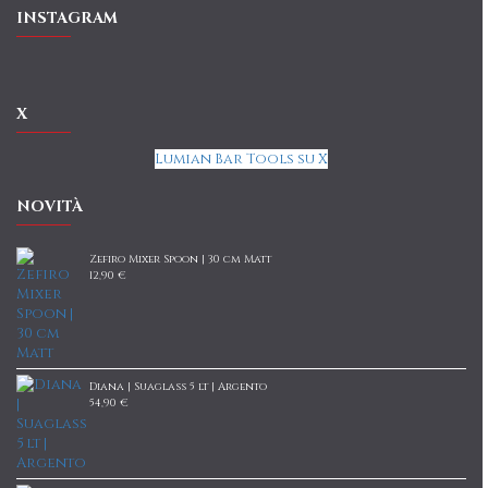
INSTAGRAM
X
Lumian Bar Tools su X
NOVITÀ
Zefiro Mixer Spoon | 30 cm Matt
12,90 €
Diana | Suaglass 5 lt | Argento
54,90 €